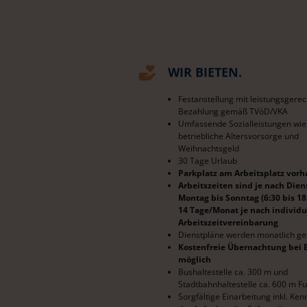
WIR BIETEN.
Festanstellung mit leistungsgerec
Bezahlung gemäß TVöD/VKA
Umfassende Sozialleistungen wie 
betriebliche Altersvorsorge und
Weihnachtsgeld
30 Tage Urlaub
Parkplatz am Arbeitsplatz vor
Arbeitszeiten sind je nach Die
Montag bis Sonntag (6:30 bis 18:
14 Tage/Monat je nach individu
Arbeitszeitvereinbarung
Dienstpläne werden monatlich ge
Kostenfreie Übernachtung bei 
möglich
Bushaltestelle ca. 300 m und
Stadtbahnhaltestelle ca. 600 m 
Sorgfältige Einarbeitung inkl. Ke