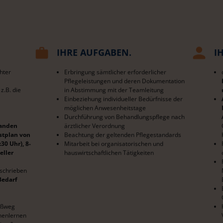
IHRE AUFGABEN.
I
hter
Erbringung sämtlicher erforderlicher
Pflegeleistungen und deren Dokumentation
z.B. die
in Abstimmung mit der Teamleitung
Einbeziehung individueller Bedürfnisse der
möglichen Anwesenheitstage
Durchführung von Behandlungspflege nach
handen
ärztlicher Verordnung
nstplan von
Beachtung der geltenden Pflegestandards
30 Uhr), 8-
Mitarbeit bei organisatorischen und
eller
hauswirtschaftlichen Tätigkeiten
schrieben
Bedarf
Fußweg
nnenlernen