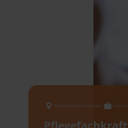
Region Böblingen/Sindelfingen
Teilzeit, V
Pflegefachkraft