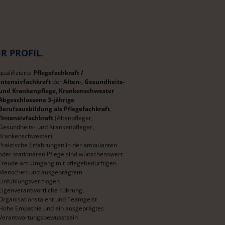
HR PROFIL.
qualifizierte
Pflegefachkraft /
Intensivfachkraft
der
Alten-, Gesundheits-
und Krankenpflege, Krankenschwester
Abgeschlossene 3-jährige
Berufsausbildung als Pflegefachkraft
/Intensivfachkraft
(Altenpfleger,
Gesundheits- und Krankenpfleger,
Krankenschwester)
Praktische Erfahrungen in der ambulanten
oder stationären Pflege sind wünschenswert
Freude am Umgang mit pflegebedürftigen
Menschen und ausgeprägtem
Einfühlungsvermögen
Eigenverantwortliche Führung,
Organisationstalent und Teamgeist
Hohe Empathie und ein ausgeprägtes
Verantwortungsbewusstsein