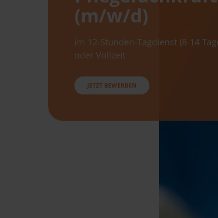
(m/w/d)
im 12-Stunden-Tagdienst (8-14 Tage
oder Vollzeit
JETZT BEWERBEN