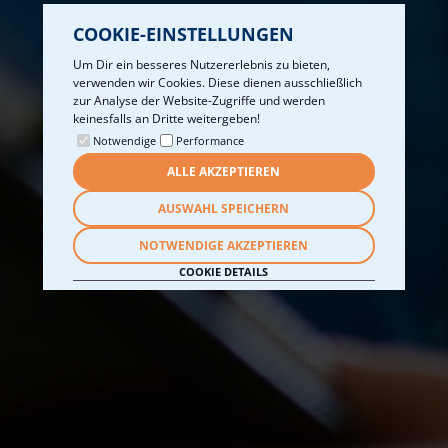
COOKIE-EINSTELLUNGEN
Um Dir ein besseres Nutzererlebnis zu bieten,
verwenden wir Cookies. Diese dienen ausschließlich
zur Analyse der Website-Zugriffe und werden
keinesfalls an Dritte weitergeben!
Notwendige
Performance
ALLE AKZEPTIEREN
AUSWAHL SPEICHERN
NOTWENDIGE AKZEPTIEREN
COOKIE DETAILS