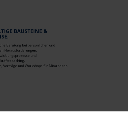
LTIGE BAUSTEINE &
ISE.
che Beratung bei persönlichen und
hen Herausforderungen.
wicklungsprozesse und
kräftecoaching.
n, Vorträge und Workshops für Mitarbeiter.