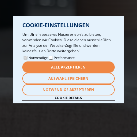
COOKIE-EINSTELLUNGEN
Um Dir ein besseres Nutzererlebnis zu bieten,
verwenden wir Cookies. Diese dienen ausschließlich
zur Analyse der Website-Zugriffe und werden
keinesfalls an Dritte weitergeben!
Notwendige
Performance
ALLE AKZEPTIEREN
AUSWAHL SPEICHERN
NOTWENDIGE AKZEPTIEREN
COOKIE DETAILS