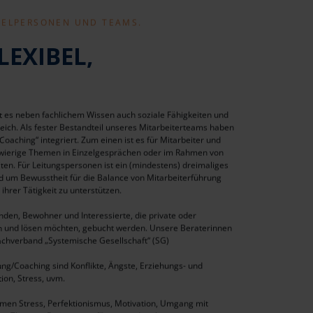
ZELPERSONEN UND TEAMS.
LEXIBEL,
 es neben fachlichem Wissen auch soziale Fähigkeiten und
ich. Als fester Bestandteil unseres Mitarbeiterteams haben
aching“ integriert. Zum einen ist es für Mitarbeiter und
wierige Themen in Einzelgesprächen oder im Rahmen von
en. Für Leitungspersonen ist ein (mindestens) dreimaliges
nd um Bewusstheit für die Balance von Mitarbeiterführung
ihrer Tätigkeit zu unterstützen.
den, Bewohner und Interessierte, die private oder
en und lösen möchten, gebucht werden. Unsere Beraterinnen
Dachverband „Systemische Gesellschaft“ (SG)
g/Coaching sind Konflikte, Ängste, Erziehungs- und
on, Stress, uvm.
men Stress, Perfektionismus, Motivation, Umgang mit