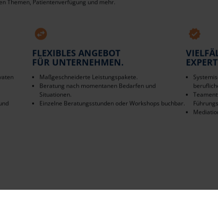
hen Themen, Patientenverfügung und mehr.
FLEXIBLES ANGEBOT
VIELFÄ
FÜR UNTERNEHMEN.
EXPERT
vaten
Maßgeschneiderte Leistungspakete.
Systemis
Beratung nach momentanen Bedarfen und
beruflic
Situationen.
Teament
 und
Einzelne Beratungsstunden oder Workshops buchbar.
Führungs
Mediatio