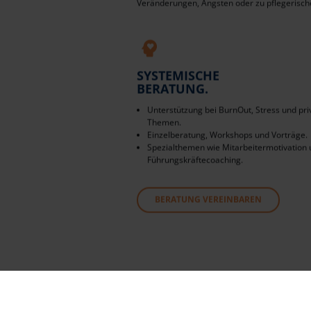
Veränderungen, Ängsten oder zu pflegerisc
SYSTEMISCHE
BERATUNG.
Unterstützung bei BurnOut, Stress und pri
Themen.
Einzelberatung, Workshops und Vorträge.
Spezialthemen wie Mitarbeitermotivation
Führungskräftecoaching.
BERATUNG VEREINBAREN